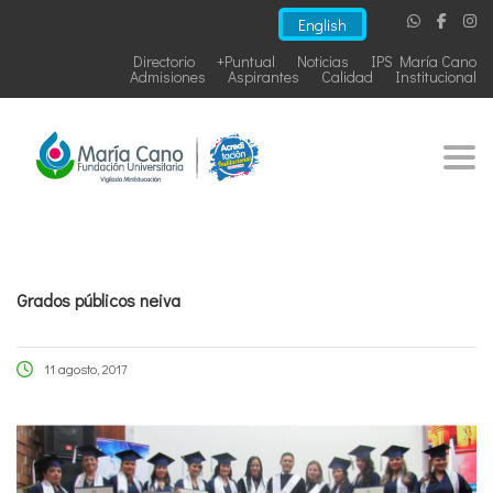
English
Directorio
+Puntual
Noticias
IPS María Cano
Admisiones
Aspirantes
Calidad
Institucional
Togg
Grados públicos neiva
11 agosto, 2017