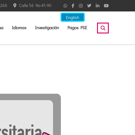
2266
Calle 56 No 41-90
English
ua
Idiomas
Investigación
Pagos PSE