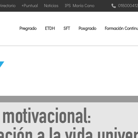
irectorio
+Puntual
Noticias
IPS María Cano
01800041
Pregrado
ETDH
SFT
Posgrado
Formación Contin