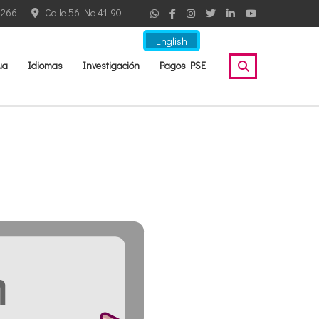
2266
Calle 56 No 41-90
English
ua
Idiomas
Investigación
Pagos PSE