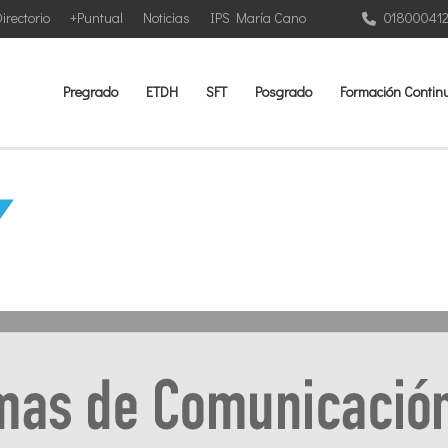
irectorio
+Puntual
Noticias
IPS María Cano
01800041
Pregrado
ETDH
SFT
Posgrado
Formación Contin