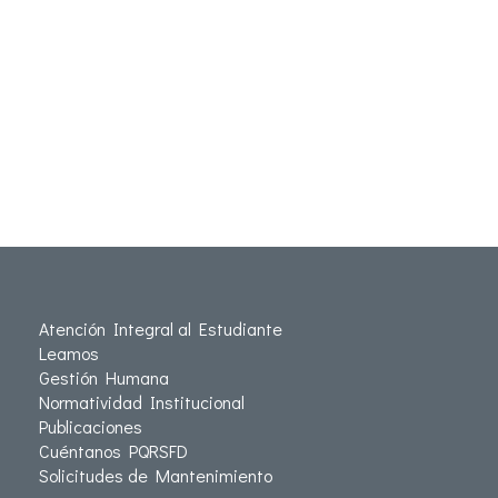
Atención Integral al Estudiante
Leamos
Gestión Humana
Normatividad Institucional
Publicaciones
Cuéntanos PQRSFD
Solicitudes de Mantenimiento