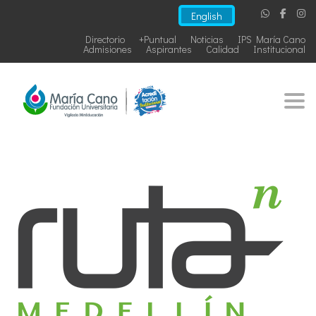
English
Directorio
+Puntual
Noticias
IPS María Cano
Admisiones
Aspirantes
Calidad
Institucional
Togg