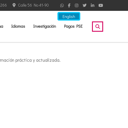
2266
Calle 56 No 41-90
English
ua
Idiomas
Investigación
Pagos PSE
mación práctica y actualizada.