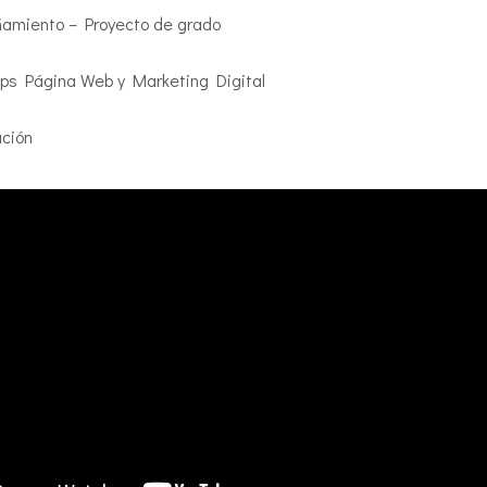
amiento – Proyecto de grado
s Página Web y Marketing Digital
ción