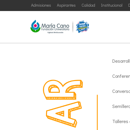
Admisiones
Aspirantes
Calidad
Institucional
D
Desarrol
Confere
Conversa
Semiller
Talleres