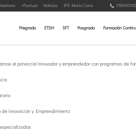
irectorio
+Puntual
Noticias
IPS María Cano
01800041
Pregrado
ETDH
SFT
Posgrado
Formación Contin
lamos el potencial innovador y emprendedor con programas de for
ncia
torio
o de innovación y Emprendimiento
 especializados