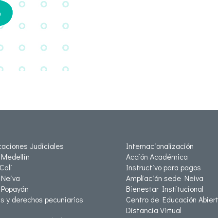
icaciones Judiciales
Internacionalización
Medellín
Acción Académica
Cali
Instructivo para pagos
Neiva
Ampliación sede Neiva
 Popayán
Bienestar Institucional
as y derechos pecuniarios
Centro de Educación Abiert
Distancia Virtual