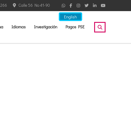
2266
Calle 56 No 41-90
English
ua
Idiomas
Investigación
Pagos PSE