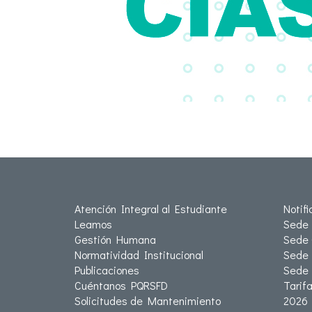
Atención Integral al Estudiante
Notif
Leamos
Sede 
Gestión Humana
Sede 
Normatividad Institucional
Sede 
Publicaciones
Sede
Cuéntanos PQRSFD
Tarif
Solicitudes de Mantenimiento
2026