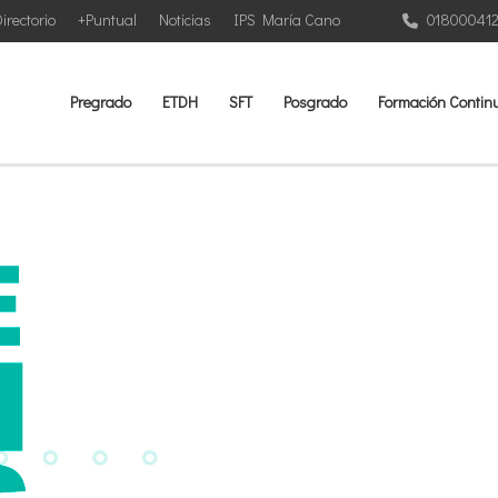
irectorio
+Puntual
Noticias
IPS María Cano
01800041
Pregrado
ETDH
SFT
Posgrado
Formación Contin