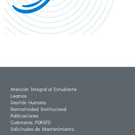
Atención Integral al Estudiante
Leamos
Gestión Humana
Normatividad Institucional
Publicaciones
Cuéntanos PQRSFD
Solicitudes de Mantenimiento