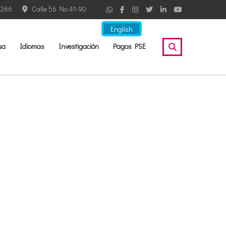
2266
Calle 56 No 41-90
English
ua
Idiomas
Investigación
Pagos PSE