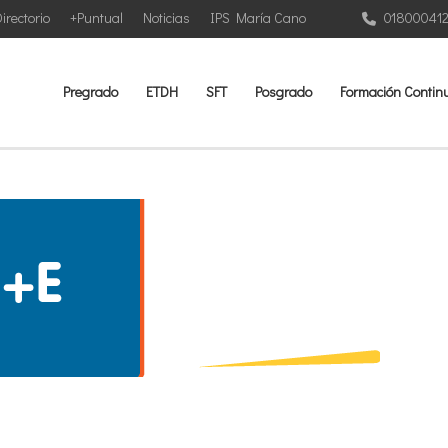
irectorio
+Puntual
Noticias
IPS María Cano
01800041
Pregrado
ETDH
SFT
Posgrado
Formación Contin