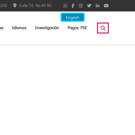
2266
Calle 56 No 41-90
English
ua
Idiomas
Investigación
Pagos PSE