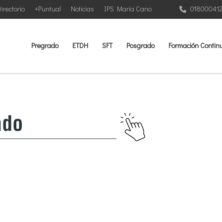
irectorio
+Puntual
Noticias
IPS María Cano
01800041
Pregrado
ETDH
SFT
Posgrado
Formación Contin