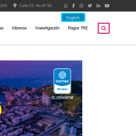
2266
Calle 56 No 41-90
English
ua
Idiomas
Investigación
Pagos PSE