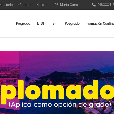
irectorio
+Puntual
Noticias
IPS María Cano
01800041
Pregrado
ETDH
SFT
Posgrado
Formación Contin