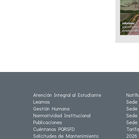
Atención Integral al Estudiante
Notif
Leamos
Sede 
Gestión Humana
Sede 
Normatividad Institucional
Sede 
Publicaciones
Sede
Cuéntanos PQRSFD
Tarif
Solicitudes de Mantenimiento
2026