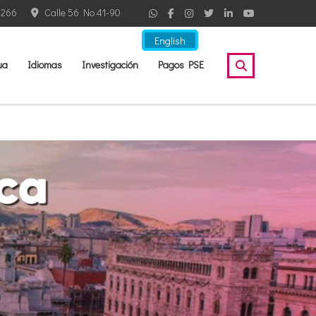
2266
Calle 56 No 41-90
English
ua
Idiomas
Investigación
Pagos PSE