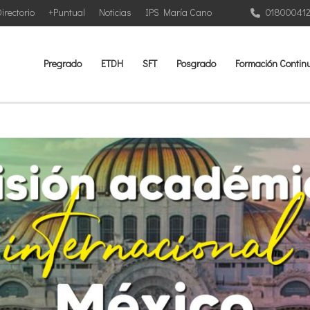
irectorio
+Puntual
Noticias
IPS María Cano
01800041
Pregrado
ETDH
SFT
Posgrado
Formación Contin