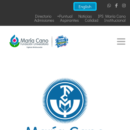
English
Directorio
+Puntual
Noticias
IPS María Cano
Admisiones
Aspirantes
Calidad
Institucional
Togg