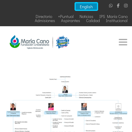
English
Directorio
+Puntual
Noticias
IPS María Cano
Admisiones
Aspirantes
Calidad
Institucional
Togg