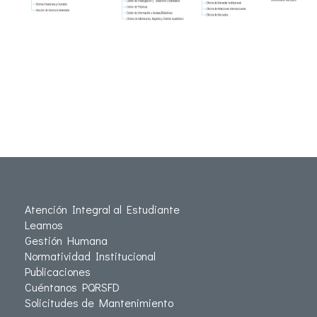
Atención Integral al Estudiante
Leamos
Gestión Humana
Normatividad Institucional
Publicaciones
Cuéntanos PQRSFD
Solicitudes de Mantenimiento