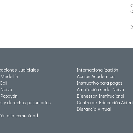
c
C
I
icaciones Judiciales
Internacionalización
Medellín
Acción Académica
Cali
Instructivo para pagos
Neiva
Ampliación sede Neiva
 Popayán
Bienestar Institucional
as y derechos pecuniarios
Centro de Educación Abiert
Distancia Virtual
ión a la comunidad