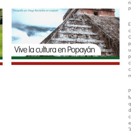
n
P
E
c
C
p
u
p
c
c
m
P
M
q
d
c
e
“