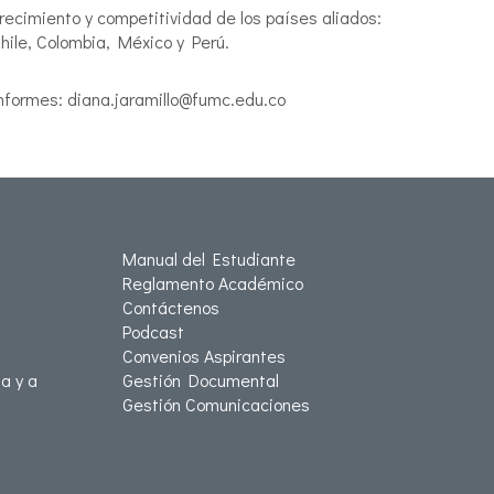
recimiento y competitividad de los países aliados:
hile, Colombia, México y Perú.
nformes: diana.jaramillo@fumc.edu.co
Manual del Estudiante
Reglamento Académico
Contáctenos
Podcast
Convenios Aspirantes
a y a
Gestión Documental
Gestión Comunicaciones