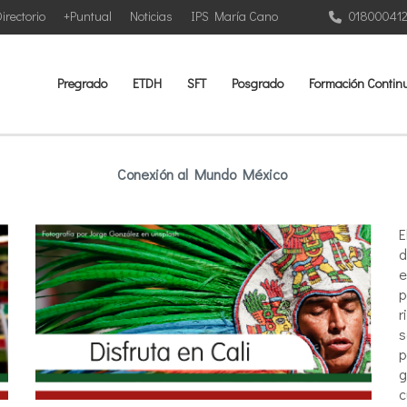
irectorio
+Puntual
Noticias
IPS María Cano
01800041
Pregrado
ETDH
SFT
Posgrado
Formación Contin
Conexión al Mundo México
E
d
e
p
r
s
p
g
c