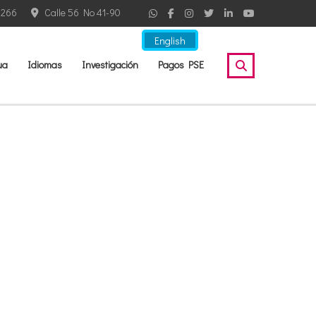
2266
Calle 56 No 41-90
English
ua
Idiomas
Investigación
Pagos PSE