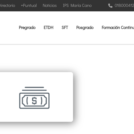
irectorio
+Puntual
Noticias
IPS María Cano
01800041
Pregrado
ETDH
SFT
Posgrado
Formación Contin