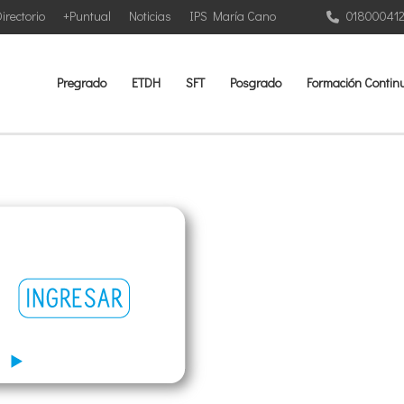
irectorio
+Puntual
Noticias
IPS María Cano
01800041
Pregrado
ETDH
SFT
Posgrado
Formación Contin