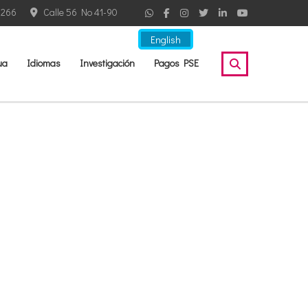
2266
Calle 56 No 41-90
English
ua
Idiomas
Investigación
Pagos PSE