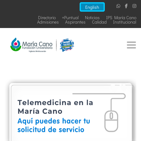
English
Directorio
+Puntual
Noticias
IPS María Cano
Admisiones
Aspirantes
Calidad
Institucional
Togg