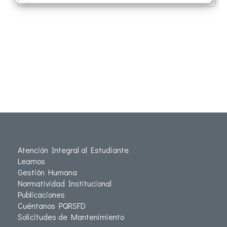
Atención Integral al Estudiante
Leamos
Gestión Humana
Normatividad Institucional
Publicaciones
Cuéntanos PQRSFD
Solicitudes de Mantenimiento