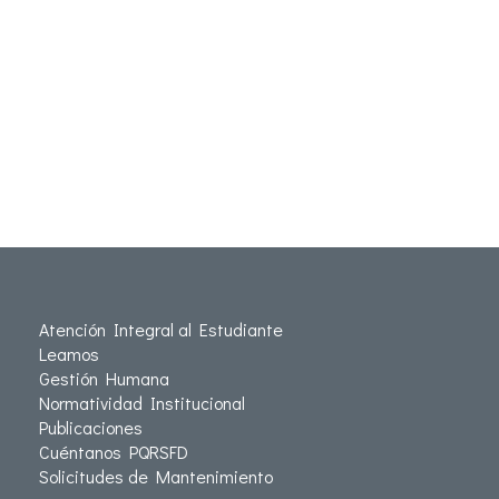
Atención Integral al Estudiante
Leamos
Gestión Humana
Normatividad Institucional
Publicaciones
Cuéntanos PQRSFD
Solicitudes de Mantenimiento