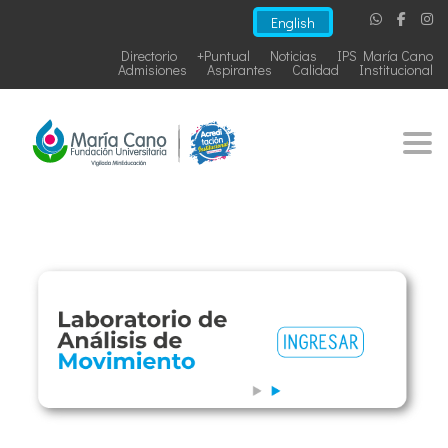
English
Directorio
+Puntual
Noticias
IPS María Cano
Admisiones
Aspirantes
Calidad
Institucional
Togg