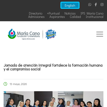
English
Directorio
+Puntual
Noticias
IPS María Cano
Admisiones
Aspirantes
Calidad
Institucional
Togg
Jornada de atención integral fortalece la formación humana
y el compromiso social
13 mayo, 2026