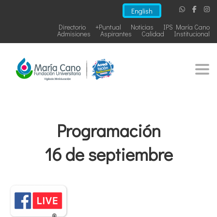
English
Directorio
+Puntual
Noticias
IPS María Cano
Admisiones
Aspirantes
Calidad
Institucional
Togg
Programación
16 de septiembre