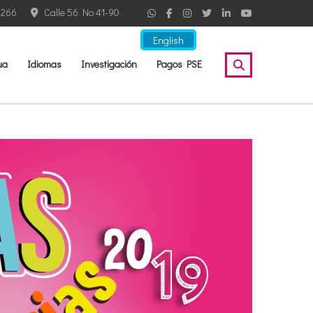
2266
Calle 56 No 41-90
English
ua
Idiomas
Investigación
Pagos PSE