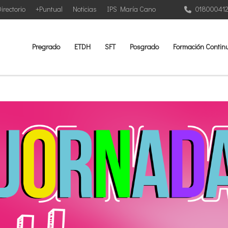
irectorio
+Puntual
Noticias
IPS María Cano
01800041
Pregrado
ETDH
SFT
Posgrado
Formación Contin