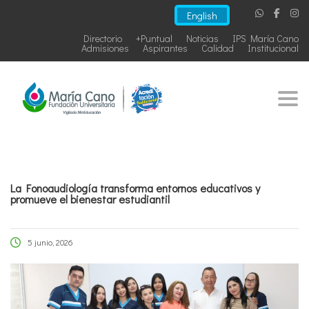
English
Directorio
+Puntual
Noticias
IPS María Cano
Admisiones
Aspirantes
Calidad
Institucional
Togg
La Fonoaudiología transforma entornos educativos y
promueve el bienestar estudiantil
5 junio, 2026