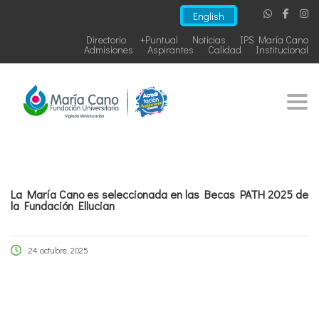
English
Directorio
+Puntual
Noticias
IPS María Cano
Admisiones
Aspirantes
Calidad
Institucional
Togg
La María Cano es seleccionada en las Becas PATH 2025 de
la Fundación Ellucian
24 octubre, 2025