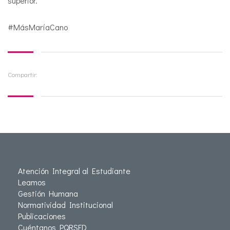
superior.
#MásMaríaCano
Compartir:
Atención Integral al Estudiante
Leamos
Gestión Humana
Normatividad Institucional
Publicaciones
Cuéntanos PQRSFD