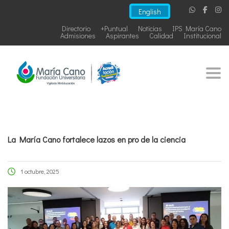
English
Directorio
+Puntual
Noticias
IPS María Cano
Admisiones
Aspirantes
Calidad
Institucional
Togg
La María Cano fortalece lazos en pro de la ciencia
1 octubre, 2025