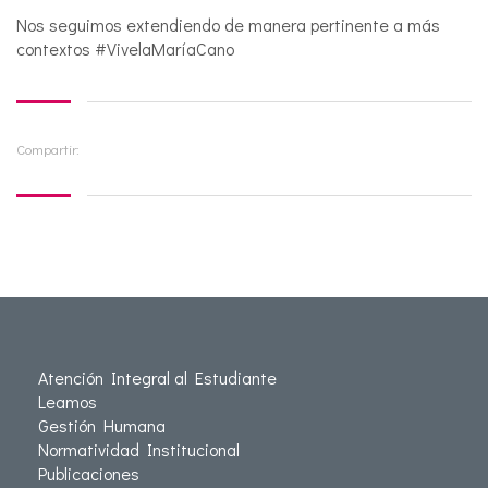
Nos seguimos extendiendo de manera pertinente a más
contextos #VivelaMaríaCano
Compartir:
Atención Integral al Estudiante
Leamos
Gestión Humana
Normatividad Institucional
Publicaciones