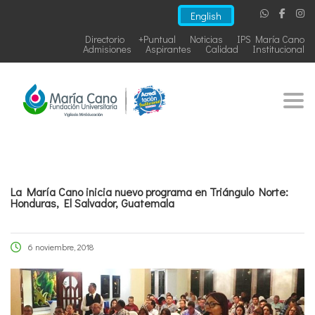
English
Directorio
+Puntual
Noticias
IPS María Cano
Admisiones
Aspirantes
Calidad
Institucional
Togg
La María Cano inicia nuevo programa en Triángulo Norte:
Honduras, El Salvador, Guatemala
6 noviembre, 2018