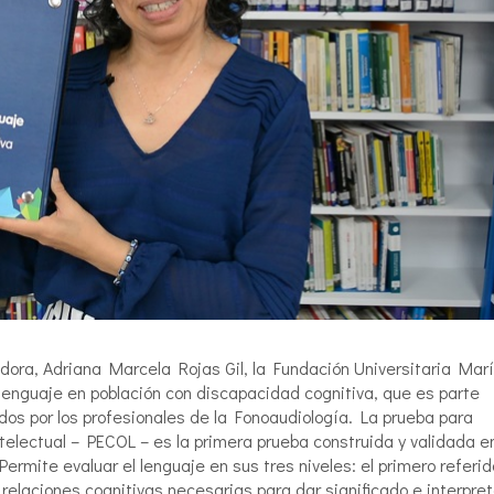
gadora, Adriana Marcela Rojas Gil, la Fundación Universitaria Mar
lenguaje en población con discapacidad cognitiva, que es parte
ados por los profesionales de la Fonoaudiología. La prueba para
telectual – PECOL – es la primera prueba construida y validada en
Permite evaluar el lenguaje en sus tres niveles: el primero referid
 relaciones cognitivas necesarias para dar significado e interpret