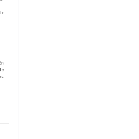
á
nta
ón
to
os.