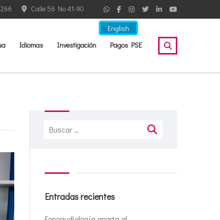
2266
Calle 56 No 41-90
English
ua
Idiomas
Investigación
Pagos PSE
Buscar:
Entradas recientes
Fonoaudiología aporta al