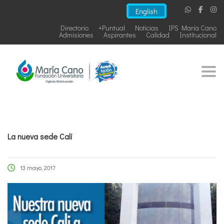
English
Directorio
+Puntual
Noticias
IPS María Cano
Admisiones
Aspirantes
Calidad
Institucional
Togg
La nueva sede Cali
13 mayo, 2017