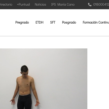
irectorio
+Puntual
Noticias
IPS María Cano
01800041
Pregrado
ETDH
SFT
Posgrado
Formación Contin