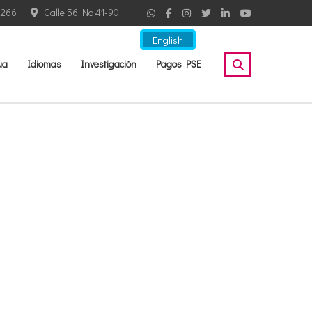
2266
Calle 56 No 41-90
English
ua
Idiomas
Investigación
Pagos PSE