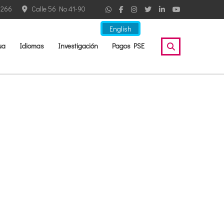
2266
Calle 56 No 41-90
English
ua
Idiomas
Investigación
Pagos PSE