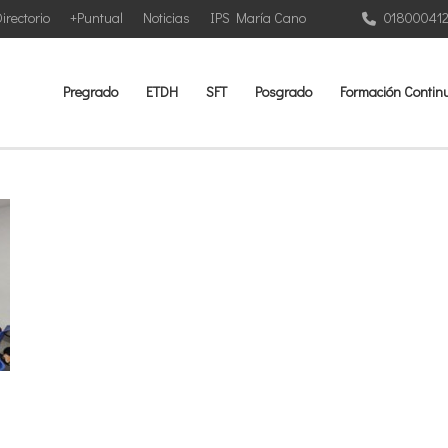
irectorio
+Puntual
Noticias
IPS María Cano
01800041
Pregrado
ETDH
SFT
Posgrado
Formación Contin