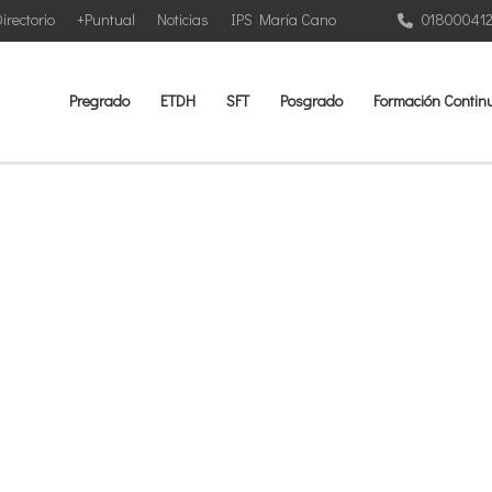
irectorio
+Puntual
Noticias
IPS María Cano
01800041
Pregrado
ETDH
SFT
Posgrado
Formación Contin