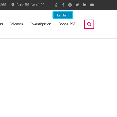
2266
Calle 56 No 41-90
English
ua
Idiomas
Investigación
Pagos PSE