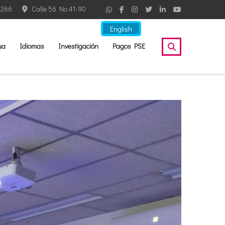
2266
Calle 56 No 41-90
English
ua
Idiomas
Investigación
Pagos PSE