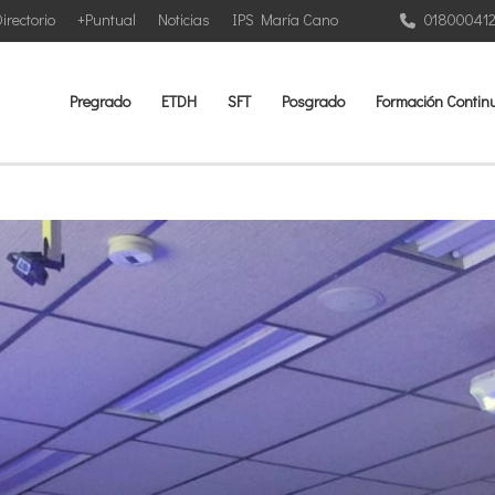
irectorio
+Puntual
Noticias
IPS María Cano
01800041
Pregrado
ETDH
SFT
Posgrado
Formación Contin