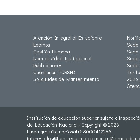
Atención Integral al Estudiante
Notif
Leamos
Sede 
Gestión Humana
Sede 
Normatividad Institucional
Sede 
Publicaciones
Sede
Cuéntanos PQRSFD
Tarif
Solicitudes de Mantenimiento
2026
Atenc
Institución de educación superior sujeta a inspección
de Educación Nacional - Copyright © 2026
Línea gratuita nacional 018000412266
interesados@fumc.edu.co
/
promocion@fumc.edu.co