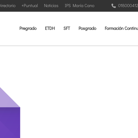
irectorio
+Puntual
Noticias
IPS María Cano
01800041
Pregrado
ETDH
SFT
Posgrado
Formación Contin