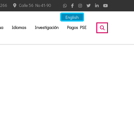
2266
Calle 56 No 41-90
English
ua
Idiomas
Investigación
Pagos PSE