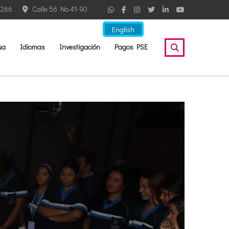
2266
Calle 56 No 41-90
English
ua
Idiomas
Investigación
Pagos PSE