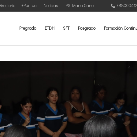
irectorio
+Puntual
Noticias
IPS María Cano
01800041
Pregrado
ETDH
SFT
Posgrado
Formación Contin