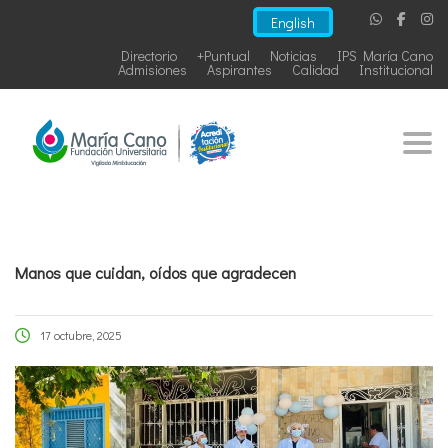
English
Directorio
+Puntual
Noticias
IPS María Cano
Admisiones
Aspirantes
Calidad
Institucional
Togg
Manos que cuidan, oídos que agradecen
17 octubre, 2025