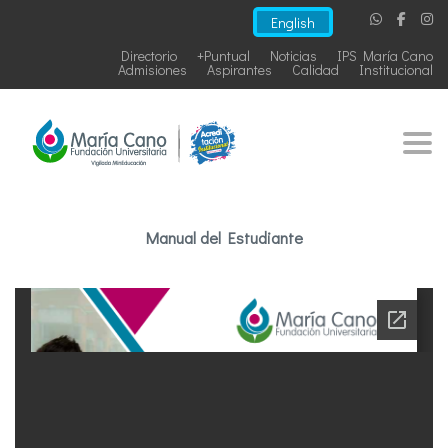
English
Directorio
+Puntual
Noticias
IPS María Cano
Admisiones
Aspirantes
Calidad
Institucional
Togg
Manual del Estudiante