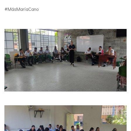
#MásMaríaCano