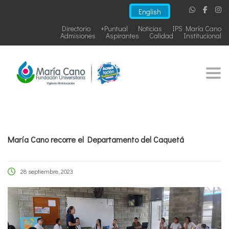
English
Directorio
+Puntual
Noticias
IPS María Cano
Admisiones
Aspirantes
Calidad
Institucional
Togg
María Cano recorre el Departamento del Caquetá
28 septiembre, 2023