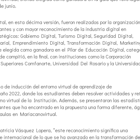
e junio.
l, en esta décima versión, fueron realizados por la organizació
antes y con mayor reconocimiento de la industria digital en
atégicos: Gobierno Digital, Turismo Digital, Seguridad Digital,
rial, Emprendimiento Digital, Transformación Digital, Marketin
e elegida como ganadora en el Pilar de Educación Digital, categ
e compitió, en la final, con instituciones como la Corporación
 Superiores Comfanorte, Universidad Del Rosario y la Universida
o de inducción del entorno virtual de aprendizaje de
 año 2022, donde los estudiantes deben resolver actividades y re
no virtual de la Institución. Además, se presentaron las estadíst
antes que ha encontrado en la propuesta una forma diferente, ági
 aulas en Mariacanovirtual.
atricia Vásquez Lopera, “este reconocimiento significa una
l e internacional de lo que se ha avanzado en la transformación de