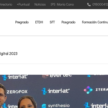
irectorio
+Puntual
Noticias
IPS María Cano
01800041
Pregrado
ETDH
SFT
Posgrado
Formación Contin
gital 2023