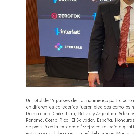
Un total de 19 países de Latinoamérica participaron 
en diferentes categorías fueron elegidos como los 
Dominicana, Chile, Perú, Bolivia y Argentina. Ademá
Panamá, Costa Rica, El Salvador, España, Hondura
se postuló en la categoría “Mejor estrategia digital 
entorno virtual de aprendizaje” del campus Mariacan