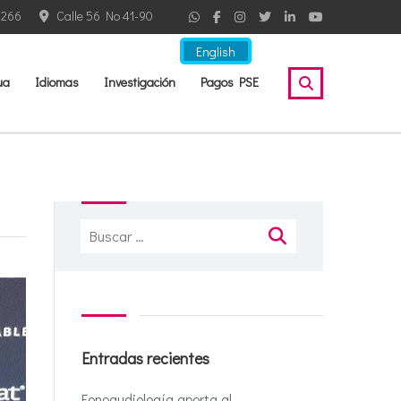
2266
Calle 56 No 41-90
English
ua
Idiomas
Investigación
Pagos PSE
Buscar:
Entradas recientes
Fonoaudiología aporta al