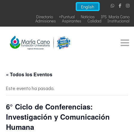
English
Directorio
+Puntual
Noticias
IPS María Cano
Admisiones
Aspirantes
Calidad
Institucional
Togg
« Todos los Eventos
Este evento ha pasado.
6° Ciclo de Conferencias:
Investigación y Comunicación
Humana