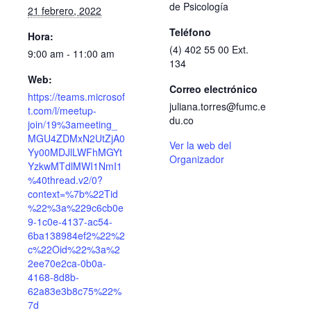
de Psicología
21 febrero, 2022
Teléfono
Hora:
(4) 402 55 00 Ext.
9:00 am - 11:00 am
134
Web:
Correo electrónico
https://teams.microsof
juliana.torres@fumc.e
t.com/l/meetup-
du.co
join/19%3ameeting_
MGU4ZDMxN2UtZjA0
Ver la web del
Yy00MDJlLWFhMGYt
Organizador
YzkwMTdlMWI1NmI1
%40thread.v2/0?
context=%7b%22Tid
%22%3a%229c6cb0e
9-1c0e-4137-ac54-
6ba138984ef2%22%2
c%22Oid%22%3a%2
2ee70e2ca-0b0a-
4168-8d8b-
62a83e3b8c75%22%
7d