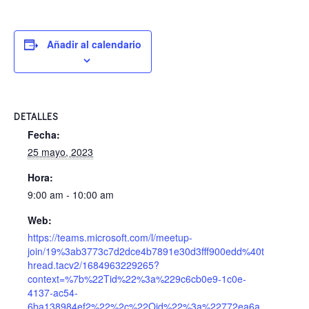
Añadir al calendario
DETALLES
Fecha:
25 mayo, 2023
Hora:
9:00 am - 10:00 am
Web:
https://teams.microsoft.com/l/meetup-
join/19%3ab3773c7d2dce4b7891e30d3fff900edd%40t
hread.tacv2/1684963229265?
context=%7b%22Tid%22%3a%229c6cb0e9-1c0e-
4137-ac54-
6ba138984ef2%22%2c%22Oid%22%3a%22772ea6a