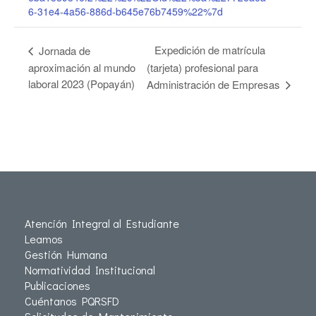
6-31e4-4a56-886d-b645e76b7459%22%7d
Expedición de matrícula
Jornada de
aproximación al mundo
(tarjeta) profesional para
laboral 2023 (Popayán)
Administración de Empresas
Atención Integral al Estudiante
Leamos
Gestión Humana
Normatividad Institucional
Publicaciones
Cuéntanos PQRSFD