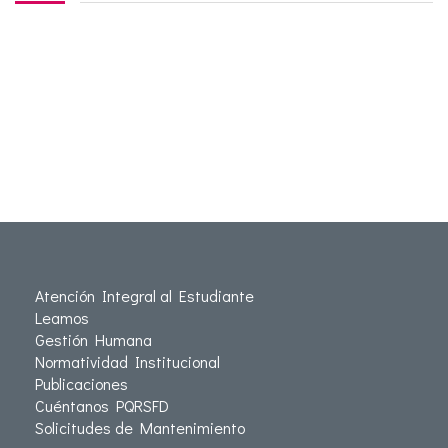
Atención Integral al Estudiante
Leamos
Gestión Humana
Normatividad Institucional
Publicaciones
Cuéntanos PQRSFD
Solicitudes de Mantenimiento