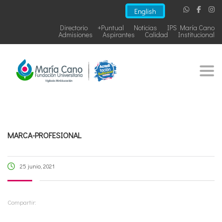
English
Directorio
+Puntual
Noticias
IPS María Cano
Admisiones
Aspirantes
Calidad
Institucional
Togg
MARCA-PROFESIONAL
25 junio, 2021
Compartir: