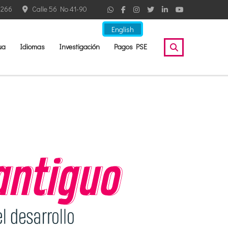
2266
Calle 56 No 41-90
English
ua
Idiomas
Investigación
Pagos PSE