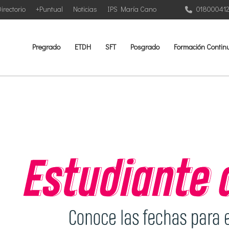
irectorio
+Puntual
Noticias
IPS María Cano
01800041
Pregrado
ETDH
SFT
Posgrado
Formación Contin