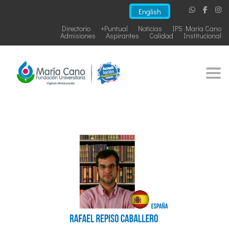
English
Directorio
+Puntual
Noticias
IPS María Cano
Admisiones
Aspirantes
Calidad
Institucional
Togg