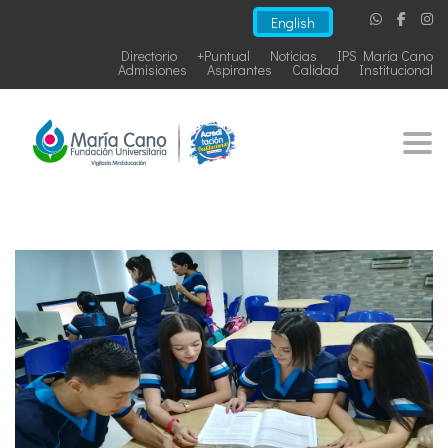
English
Directorio
+Puntual
Noticias
IPS María Cano
Admisiones
Aspirantes
Calidad
Institucional
Togg