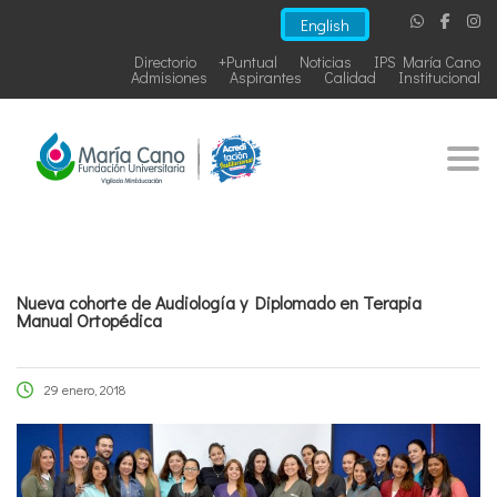
English
Directorio
+Puntual
Noticias
IPS María Cano
Admisiones
Aspirantes
Calidad
Institucional
Togg
Nueva cohorte de Audiología y Diplomado en Terapia
Manual Ortopédica
29 enero, 2018