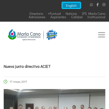
English
Directorio
+Puntual
Noticias
IPS María Cano
Admisiones
Aspirantes
Calidad
Institucional
Togg
Nueva junta directiva ACIET
17 mayo, 2017