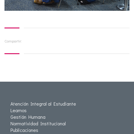
Compartir:
Atención Integral al Estudiante
Leamos
Gestión Humana
Normatividad Institucional
Publicaciones