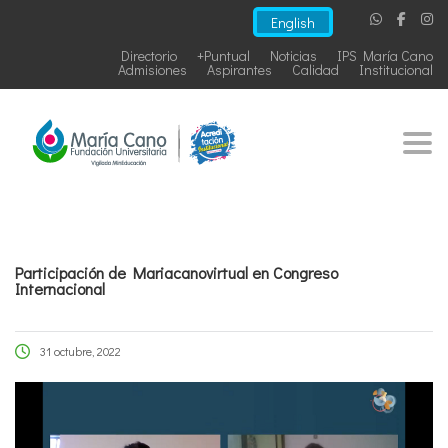
English
Directorio
+Puntual
Noticias
IPS María Cano
Admisiones
Aspirantes
Calidad
Institucional
Togg
Participación de Mariacanovirtual en Congreso
Internacional
31 octubre, 2022