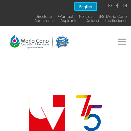
English
Directorio
+Puntual
Noticias
IPS María Cano
Admisiones
Aspirantes
Calidad
Institucional
Togg